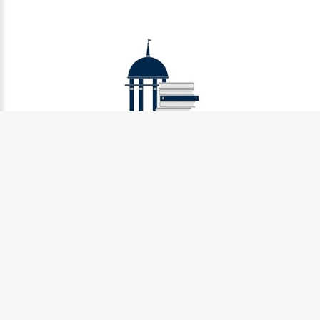
Муниципальное бюджетное учреждение культуры
Петрозаводского городского округа «Централизованная
библиотечная система» (МУ «Петрозаводская ЦБС»)
185031, г. Петрозаводск, Октябрьский пр-кт., д.7
Телефон:
8 (814) 274-36-50, +7 (921) 017-17-99
e-mail:
centr_library@sampo.ru
©
2026.
БУ «НБ РК»
Центральная городская библиотека им.Д.Я. Гусарова
185031, г. Петрозаводск, Октябрьский пр-кт., д. 7