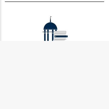
Муниципальное бюджетное учреждение культуры
Петрозаводского городского округа «Централизованная
библиотечная система» (МУ «Петрозаводская ЦБС»)
185031, г. Петрозаводск, Октябрьский пр-кт., д.7
Телефон:
8 (814) 274-36-50, +7 (921) 017-17-99
e-mail:
centr_library@sampo.ru
©
2026.
БУ «НБ РК»
Центральная городская библиотека им.Д.Я. Гусарова